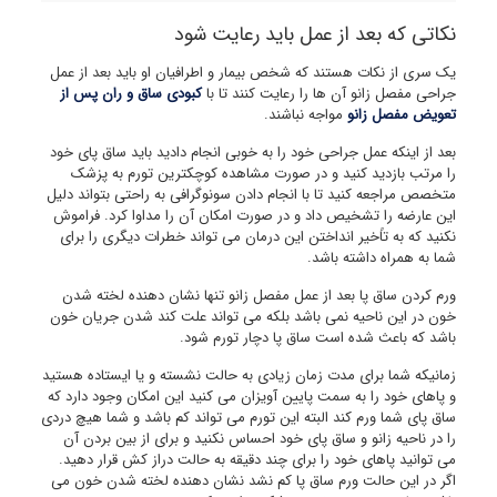
نکاتی که بعد از عمل باید رعایت شود
یک سری از نکات هستند که شخص بیمار و اطرافیان او باید بعد از عمل
جراحی مفصل زانو آن ها را رعایت کنند تا با
کبودی ساق و ران پس از
تعویض مفصل زانو
مواجه نباشند.
بعد از اینکه عمل جراحی خود را به خوبی انجام دادید باید ساق پای خود
را مرتب بازدید کنید و در صورت مشاهده کوچکترین تورم به پزشک
متخصص مراجعه کنید تا با انجام دادن سونوگرافی به راحتی بتواند دلیل
این عارضه را تشخیص داد و در صورت امکان آن را مداوا کرد. فراموش
نکنید که به تاًخیر انداختن این درمان می تواند خطرات دیگری را برای
شما به همراه داشته باشد.
ورم کردن ساق پا بعد از عمل مفصل زانو تنها نشان دهنده لخته شدن
خون در این ناحیه نمی باشد بلکه می تواند علت کند شدن جریان خون
باشد که باعث شده است ساق پا دچار تورم شود.
زمانیکه شما برای مدت زمان زیادی به حالت نشسته و یا ایستاده هستید
و پاهای خود را به سمت پایین آویزان می کنید این امکان وجود دارد که
ساق پای شما ورم کند البته این تورم می تواند کم باشد و شما هیچ دردی
را در ناحیه زانو و ساق پای خود احساس نکنید و برای از بین بردن آن
می توانید پاهای خود را برای چند دقیقه به حالت دراز کش قرار دهید.
اگر در این حالت ورم ساق پا کم نشد نشان دهنده لخته شدن خون می