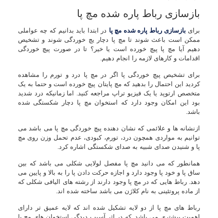
بازسازی رباط پاره شده مچ پا
برای
بازسازی رباط پاره شده مچ پا
در ابتدا باید بدانیم که چه عواملی
ممکن است باعث شوند تا مچ پا دچار یچ خوردگی شوند و تشخیص
دهیم آیا مچ پا پیچ خورده است یا خیر؟ تا در صورت پیچ خوردگی
اقدامات و کارهای لازمه را انجام دهیم.
برای تشخیص پیچ خوردگی پا اگر در مچ پا درد و تورم را مشاهده
کردید این احتمال را بدهید که مچ پایتان پیچ خورده است و حتما به یک
متخصص ارتوپد یا یک فیزیو تراپ مراجعه کنید. اما زمانیکه درد شدید
بود این امکان وجود دارد که استخوان مچ پا دچار شکستگی شده
باشد.
ازنشانه ها و علائمی که نشان دهنده پیچ خوردگی مچ پا می باشد می
توانیم به مواردی همچون درد، تورم، کبودی، عدم تحمل وزن روی مچ
پا و شنیدن صدای شبیه به صدای شکستگی اشاره کرد.
همانطور که می دانید مچ پا مفصل لولایی شکلی می باشد که بین
ساق پا و خود پا وجود دارد و اجازه حرکت دادن پا را به بالا و پایین می
دهد. رباط هایی که در مچ پا وجود دارند از رشته های الیافی شکلی که
از ماده پروتئینی به نام کلاژن می باشد ساخته شده اند.
رباط های مچ پا از دو لایه تشکیل شده اند که لایه عمیق تر دارای
اهمیت بیشتری می باشد. که در اثر آسیب دیدگی استخوان های مج پا