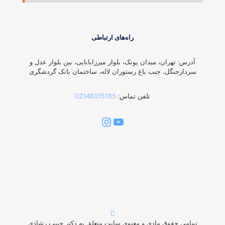
راه‌های ارتباطی
آدرس: تهران، میدان پونک، بلوار میرزابابایی، بین بلوار عدل و
سردارجنگل، جنب باغ رستوران لاله، ساختمان بانک گردشگری
تلفن تماس:
02146015185
یوتیوب
اینستاگرم
تمامی حقوق مادی و معنوی سایت متعلق به دکتر حبیب رشادی