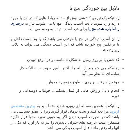
دلایل پیچ خوردگی مچ پا
زمانیکه یک نیروی کششی بیش از حد به رباط هایی که در مچ پا وجود
دارند وارد شوند باعث آسیب دیدگی مچ پا می شوند. نیاز به
بازسازی
رباط پاره شده مچ پا
برای فرد آسیب دیده به وجود می آید.
زمان آسیب دیدگی در مچ پا موقعی می باشد که پا به سمت داخل و
یا برعکس پیچ خورده باشد که این آسیب دیدگی می تواند به دلایل
زیر رخ دهد.
گذاشتن پا بر روی زمین به شکل نامناسب و در موقع دویدن
زمانیکه می خواهید از پله ها بالا و پایین بروید در حالیکه کار
ساده ای به نظر می آید
موقع راه رفتن بر روی سطوح و زمین ناهموار
انجام دادن ورزش هایی از قبیل بسکتبال، فوتبال، دومیدانی و
غیره
زمانیکه با همچین مسئله ای روبرو شدید حتما باید به
بهترین متخصص
ارتوپد
مراجعه کنید و تحت درمان قرار گیرید زیرا پا عضو حساسی می
باشد که در صورت آسیب دیدن اگر به خوبی مورد مدوا قرار نگیرد
مممکن است عارضه های جبران ناپذیری را نیز به بار آورد که یکی از
آنها راه رفتن مانند قبل آسیب دیدگی می باشد.