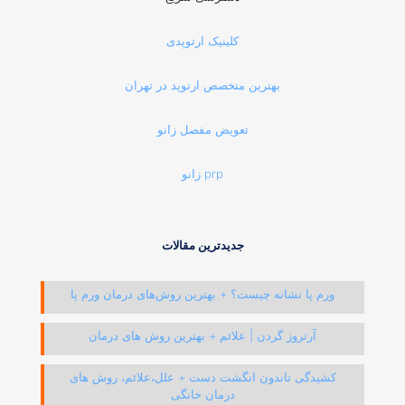
کلینیک ارتوپدی
بهترین متخصص ارتوپد در تهران
تعویض مفصل زانو
prp زانو
جدیدترین مقالات
ورم پا نشانه چیست؟ + بهترین روش‌های درمان ورم پا
آرتروز گردن | علائم + بهترین روش های درمان
کشیدگی تاندون انگشت دست + علل،علائم، روش های
درمان خانگی