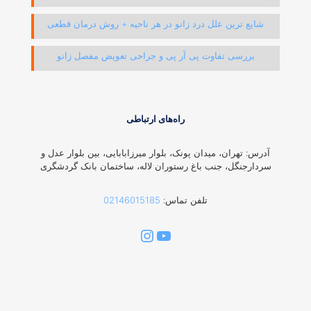
شایع ترین علل درد زانو در هر ناحیه + روش درمان قطعی
بررسی تفاوت پی آر پی و جراحی تعویض مفصل زانو
راه‌های ارتباطی
آدرس: تهران، میدان پونک، بلوار میرزابابایی، بین بلوار عدل و
سردارجنگل، جنب باغ رستوران لاله، ساختمان بانک گردشگری
تلفن تماس:
02146015185
یوتیوب
اینستاگرم