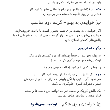
باید در امتداد ستون فقرات کمری باشد).
نکته:
از گذاشتن بالش زیر زانوها غافل نشوید؛ این کار
فشار را از روی ناحیه شکسته کمر برمی‌دارد.
ب) خوابیدن به پهلو – گزینه دوم مناسب
اگر خوابیدن به پشت برای شما دشوار است یا باعث خروپف/آپنه
خواب می‌شود، خوابیدن به پهلو گزینه خوبی است، به شرطی که با
بالش‌های کمکی اصلاح شود.
چگونه انجام دهیم:
به پهلو بخوابید (ترجیحاً پهلوای که درد کمتری دارد، مگر
اینکه پزشک توصیه دیگری کرده باشد).
زانوها را کمی خم کنید (حالت جنینی ملایم).
مهم:
یک بالش بین دو زانو قرار دهید. این کار باعث
می‌شود لگن بالایی با لگن پایینی هم‌تراز بماند و از چرخش
ستون فقرات کمری جلوگیری می‌کند.
یک بالش کوچک و سفت نیز می‌توانید بین دست‌ها و سینه
قرار دهید تا شانه‌ها صاف بمانند.
ج) خوابیدن روی شکم –
توصیه نمی‌شود