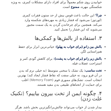
خوابیدن روی شکم معمولاً برای افراد دارای مشکلات کمری، به ویژه
شکستگی مهره،
ممنوع
است.
چرا؟
این حالت باعث قوس بیش از حد ستون فقرات کمری
(لوردوز) می‌شود که فشار زیادی به مهره‌های شکسته وارد
می‌کند. همچنین برای چرخاندن گردن به یک سمت مجبور
می‌شوید که این فشار را تحمل کنید.
۳. استفاده از بالش‌ها و کمکی‌ها
بالش بین زانو (برای خواب به پهلو):
حیاتی‌ترین ابزار برای حفظ
هم‌راستایی لگن.
بالش زیر زانو (برای خواب به پشت):
برای کاهش گودی کمر و
استراحت عضلات فیله.
تخت مناسب:
یک تشک با سختی متوسط (نه خیلی نرم که بدن
در آن فرو برود، نه خیلی سفت که نقاط فشار ایجاد کند) بهترین
انتخاب است. تشک‌های مموری فوم (Memory Foam) اغلب
برای حمایت از انحناهای طبیعی بدن مفید هستند.
۴. چگونه ایمن از تخت بیرون بیاییم؟ (تکنیک
غلت زدن)
بیدار شدن از خواب می‌تواند چالش‌برانگیزترین بخش باشد. هرگز