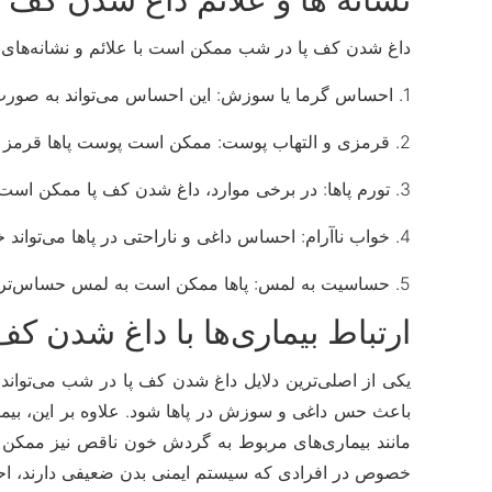
داغ شدن کف پا در شب ممکن است با علائم و نشانه‌های مخ
1. احساس گرما یا سوزش: این احساس می‌تواند به صورت متناوب یا مداوم باشد و ممکن است در یک پا یا هر دو پا رخ دهد.
2. قرمزی و التهاب پوست: ممکن است پوست پاها قرمز شده و داغ به نظر برسد که نشان‌دهنده التهاب و افزایش جریان خون به این ناحیه است.
3. تورم پاها: در برخی موارد، داغ شدن کف پا ممکن است با تورم همراه باشد. این حالت معمولاً نشان‌دهنده التهاب یا آسیب به بافت‌های پا است.
4. خواب ناآرام: احساس داغی و ناراحتی در پاها می‌تواند خواب شبانه فرد را مختل کند و به بی‌خوابی منجر شود.
5. حساسیت به لمس: پاها ممکن است به لمس حساس‌تر باشند و حتی تماس سبک هم می‌تواند به ایجاد درد و ناراحتی منجر شود.
ارتباط بیماری‌ها با داغ شدن ک
یکی از اصلی‌ترین دلایل داغ شدن کف پا در شب می‌تواند و
باعث حس داغی و سوزش در پاها شود. علاوه بر این، بیما
مانند بیماری‌های مربوط به گردش خون ناقص نیز ممکن اس
خصوص در افرادی که سیستم ایمنی بدن ضعیفی دارند، ا