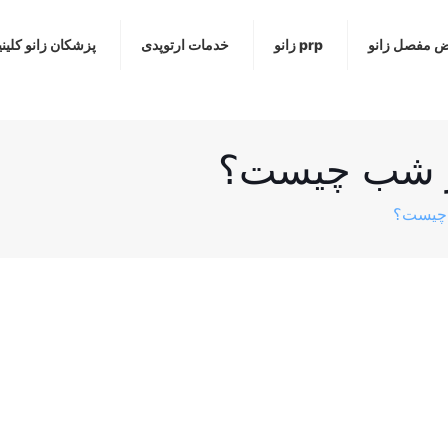
ض مفصل زانو
prp زانو
خدمات ارتوپدی
پزشکان زانو کلین
ر شب چیست؟
 چیست؟