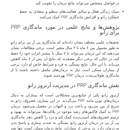
در فواصل مشخص می‌تواند نتایج درمان را تقویت کند.
سبک زندگی فعال و سالم: فعالیت‌های منظم و متعادل به حفظ
عملکرد زانو و افزایش ماندگاری PRP کمک می‌کنند.
پژوهش‌ها و نتایج علمی در مورد ماندگاری PRP
برای زانو
تحقیقات علمی مختلف نشان داده‌اند که ماندگاری پی آر پی برای زانو
به طور معمول بین ۶ ماه تا ۲ سال متغیر است. برخی مطالعات نشان
می‌دهند که این درمان می‌تواند تا ۲ سال یا بیشتر اثرات خود را حفظ
کند، در حالی که برخی دیگر معتقدند که نتایج آن پس از ۶ ماه کاهش
می‌یابد. با این حال، نتایج بستگی به فرد و شرایط خاص او دارد. برخی
از بیماران ممکن است نیاز به درمان‌های مکمل داشته باشند تا از
ماندگاری طولانی‌مدت درمان PRP بهره‌مند شوند.
نقش ماندگاری PRP در مدیریت آرتروز زانو
آرتروز زانو یکی از شایع‌ترین مشکلاتی است که بیماران به دنبال
درمان‌های نوین مانند PRP می‌گردند. در این بیماری، غضروف زانو به
تدریج از بین می‌رود و باعث درد و التهاب در مفصل می‌شود. درمان
PRP به کمک فاکتورهای رشد موجود در پلاکت‌ها، می‌تواند به بهبود و
ترمیم غضروف‌های آسیب‌دیده کمک کند و درد را کاهش دهد. ماندگاری
پی آر پی در درمان آرتروز زانو بستگی به شدت بیماری و پاسخ بدن
به درمان دارد. در برخی از بیماران، نتایج درمان ممکن است تنها چند