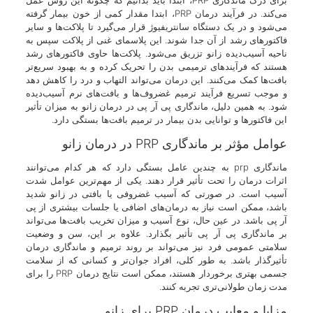
برای درک ماندگاری PRP، ابتدا باید بدانیم که چگونه این روش عمل
می‌کند. در فرآیند درمان PRP، ابتدا مقدار کمی از خون بیمار گرفته
می‌شود و در یک دستگاه سانتریفیوژ قرار می‌گیرد تا پلاکت‌ها و سایر
فاکتورهای رشد از آن جدا شوند. این پلاسمای غنی از پلاکت سپس به
ناحیه آسیب‌دیده زانو تزریق می‌شود. پلاکت‌ها حاوی فاکتورهای رشد
هستند که فرآیندهای ترمیمی بدن را تحریک کرده و به بهبود سریع‌تر
بافت‌ها کمک می‌کنند. این درمان می‌تواند التهاب و درد را کاهش دهد
و موجب تسریع فرآیند ترمیم غضروف‌ها و بافت‌های نرم آسیب‌دیده
شود. به همین دلیل، ماندگاری پی آر پی در درمان زانو به میزان تأثیر
این فاکتورها و توانایی بدن بیمار در ترمیم بافت‌ها بستگی دارد.
عوامل مؤثر بر ماندگاری PRP در درمان زانو
ماندگاری prp به چندین عامل بستگی دارد که هر کدام می‌توانند
اثرات درمان را تحت تأثیر قرار دهند. یکی از مهم‌ترین عوامل شدت
آسیب است. در صورتی که آسیب غضروفی یا بافتی در زانو شدید
باشد، ممکن است نیاز به درمان‌های اضافی یا جلسات بیشتری از پی
آر پی باشد. در عین حال، نوع آسیب و میزان تخریب بافت‌ها می‌تواند
بر ماندگاری پی آر پی تأثیر بگذارد. علاوه بر این، سن و وضعیت
سلامتی عمومی فرد نیز می‌تواند بر روند ترمیم و ماندگاری درمان
تأثیرگذار باشد. به طور کلی، افراد جوان‌تر و کسانی که از سلامت
جسمی بهتری برخوردار هستند، ممکن است نتایج درمان PRP را برای
مدت زمان طولانی‌تری تجربه کنند.
مزایا و معایب درمان PRP برای زانو