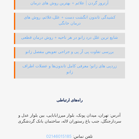
آرتروز گردن | علائم + بهترین روش های درمان
کشیدگی تاندون انگشت دست + علل،علائم، روش های
درمان خانگی
شایع ترین علل درد زانو در هر ناحیه + روش درمان قطعی
بررسی تفاوت پی آر پی و جراحی تعویض مفصل زانو
زردپی‌ های زانو؛ معرفی کامل تاندون‌ها و عضلات اطراف
زانو
راه‌های ارتباطی
آدرس: تهران، میدان پونک، بلوار میرزابابایی، بین بلوار عدل و
سردارجنگل، جنب باغ رستوران لاله، ساختمان بانک گردشگری
تلفن تماس:
02146015185