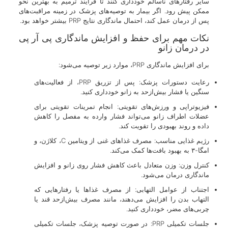
سایر رفتارهای ناسالم خودداری کنند تا فرآیند ترمیم به بهترین نحو
ممکن پیش رود. اگر بیمار به توصیه‌های پزشک در زمینه مراقبت‌های
پس از درمان عمل کند، احتمال ماندگاری نتایج PRP بیشتر خواهد بود.
نکات مهم برای حفظ و افزایش ماندگاری پی آر پی
در درمان زانو
برای افزایش ماندگاری PRP، موارد زیر توصیه می‌شود:
رعایت دستورات پزشک: پس از تزریق PRP، از فعالیت‌های
سنگین یا فشار بیش‌ازحد به زانو خودداری کنید.
فیزیوتراپی و ورزش‌های تقویتی: انجام تمرینات تقویتی برای
عضلات اطراف زانو می‌تواند فشار وارده به مفصل را کاهش
داده و روند بهبودی را تقویت کند.
رژیم غذایی مناسب: مصرف غذاهای غنی از ویتامین C، کلاژن، و
امگا-۳ به بهبود بافت‌ها کمک می‌کند.
کنترل وزن: وزن متعادل باعث کاهش فشار روی زانو و افزایش
ماندگاری درمان می‌شود.
اجتناب از عوامل التهابی: از مصرف غذاها یا رفتارهایی که
التهاب بدن را افزایش می‌دهند، مانند مصرف بیش‌ازحد قند یا
چربی‌های مضر، خودداری کنید.
جلسات تکمیلی PRP: در صورت توصیه پزشک، جلسات تکمیلی