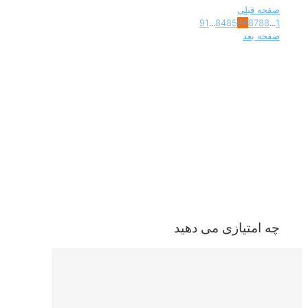
صفحه قبلی
91
...
84
85
86
87
88
...
1
صفحه بعد
چه امتیازی می دهید