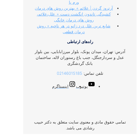
ورم پا
آرتروز گردن | علائم + بهترین روش های درمان
کشیدگی تاندون انگشت دست + علل،علائم،
روش های درمان خانگی
شایع ترین علل درد زانو در هر ناحیه + روش
درمان قطعی
راه‌های ارتباطی
آدرس: تهران، میدان پونک، بلوار میرزابابایی، بین بلوار
عدل و سردارجنگل، جنب باغ رستوران لاله، ساختمان
بانک گردشگری
تلفن تماس:
02146015185
یوتیوب
اینستاگرم
تمامی حقوق مادی و معنوی سایت متعلق به دکتر حبیب
رشادی می باشد.